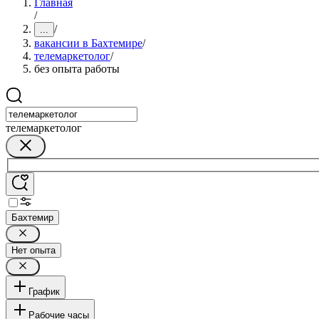
Главная
/
/
...
вакансии в Бахтемире
/
телемаркетолог
/
без опыта работы
телемаркетолог
Бахтемир
Нет опыта
График
Рабочие часы