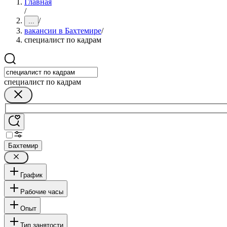
Главная
/
/
...
вакансии в Бахтемире
/
специалист по кадрам
специалист по кадрам
Бахтемир
График
Рабочие часы
Опыт
Тип занятости