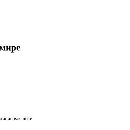
емире
исании вакансии