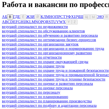
Работа и вакансии по професс
А
Б
Г
Д
Е
Ж
З
И
К
Л
М
Н
О
П
Р
С
Т
У
Ф
Х
Ц
Ч
Ш
Э
Ю
В
Ё
Й
Щ
Ы
Я
A
B
C
D
E
F
G
H
I
J
K
L
M
N
O
P
Q
R
S
T
U
V
W
X
Y
Z
ведущий специалист по недвижимости
ведущий специалист по обслуживанию клиентов
ведущий специалист по обучению и развитию персонала
ведущий специалист по оптимизации бизнес-процессов
ведущий специалист по организации закупок
ведущий специалист по организации и нормированию труда
ведущий специалист по организационному развитию
ведущий специалист по отчетности
ведущий специалист по охране окружающей среды
ведущий специалист по охране труда
ведущий специалист по охране труда и пожарной безопасности
ведущий специалист по охране труда и промышленной безопас
ведущий специалист по охране труда и технике безопасности
ведущий специалист по оценке и развитию персонала
ведущий специалист по оценке персонала
ведущий специалист по персоналу
ведущий специалист по планированию
ведущий специалист по планированию производства
ведущий специалист по подбору и адаптации персонала