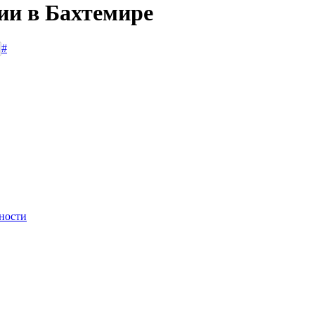
ии в Бахтемире
#
ности