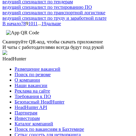
ведущий специалист по тендерам
ведущий специалист по тестированию ПО
ведущий специалист по транспортной логистике
ведущий специалист по труду и заработной плате
В начало
7
8
9
10
11
...
19
дальше
Сканируйте QR-код, чтобы скачать приложение
И чаты с работодателями всегда будут под рукой
HeadHunter
Размещение вакансий
Поиск по резюме
О компании
Наши вакансии
Реклама на сайте
Требования к ПО
Безопасный HeadHunter
HeadHunter API
Партнерам
Инвесторам
Каталог компаний
Поиск по вакансиям в Бахтемире
Сетка: соцсеть для нетворкинга