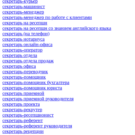
секретарь-курьер
секретарь-машинист
секретарь-менеджер
секретарь-менеджер по работе с клиентами
секретарь на ресепшн
секретарь на ресепшн со знанием английского языка
секретарь (на телефон)
секретарь нотариуса
секретарь онлайн-офиса
секретарь-оператор
секретарь отдела
секретарь отдела продаж
секретарь офиса
секретарь-переводчик
секретарь-помощник
секретарь-помощник бухгалтера
секретарь-помощник юриста
секретарь приемной
секретарь приемной руководителя
секретарь проекта
секретарь-рекрутер
секретарь-ресепшионист
секретарь-референт
секретарь-референт руководителя
секретарь рецепции