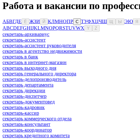
Работа и вакансии по професс
А
Б
В
Г
Д
Е
Ж
З
И
К
Л
М
Н
О
П
Р
Т
У
Ф
Х
Ц
Ч
Ш
Э
Ю
Ё
Й
С
Щ
Ы
Я
A
B
C
D
E
F
G
H
I
J
K
L
M
N
O
P
Q
R
S
T
U
V
W
X
Y
Z
секретарь-архивариус
секретарь-ассистент
секретарь-ассистент руководителя
секретарь в агентство недвижимости
секретарь в банк
секретарь в интернет-магазин
секретарь выходного дня
секретарь генерального директора
секретарь-делопроизводитель
секретарь департамента
секретарь дирекции
секретарь-диспетчер
секретарь-документовед
секретарь-кадровик
секретарь-кассир
секретарь коммерческого отдела
секретарь-консультант
секретарь-координатор
секретарь кредитного комитета