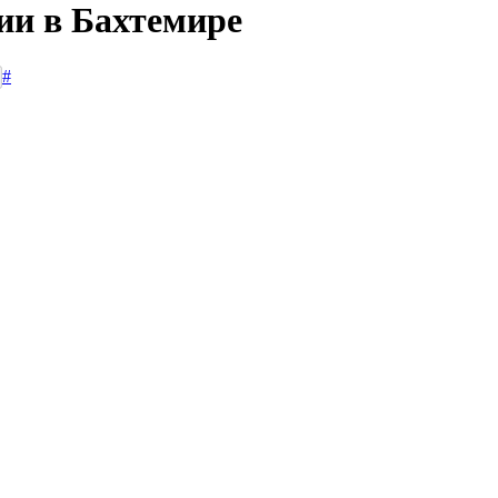
ии в Бахтемире
#