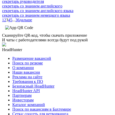
секретарь руководителя
секретарь со знанием английского
секретарь со знанием английского языка
секретарь со знанием немецкого языка
1
2
3
4
5
...
36
дальше
Сканируйте QR-код, чтобы скачать приложение
И чаты с работодателями всегда будут под рукой
HeadHunter
Размещение вакансий
Поиск по резюме
О компании
Наши вакансии
Реклама на сайте
Требования к ПО
Безопасный HeadHunter
HeadHunter API
Партнерам
Инвесторам
Каталог компаний
Поиск по вакансиям в Бахтемире
Сетка: соцсеть для нетворкинга