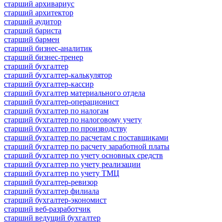
старший архивариус
старший архитектор
старший аудитор
старший бариста
старший бармен
старший бизнес-аналитик
старший бизнес-тренер
старший бухгалтер
старший бухгалтер-калькулятор
старший бухгалтер-кассир
старший бухгалтер материального отдела
старший бухгалтер-операционист
старший бухгалтер по налогам
старший бухгалтер по налоговому учету
старший бухгалтер по производству
старший бухгалтер по расчетам с поставщиками
старший бухгалтер по расчету заработной платы
старший бухгалтер по учету основных средств
старший бухгалтер по учету реализации
старший бухгалтер по учету ТМЦ
старший бухгалтер-ревизор
старший бухгалтер филиала
старший бухгалтер-экономист
старший веб-разработчик
старший ведущий бухгалтер