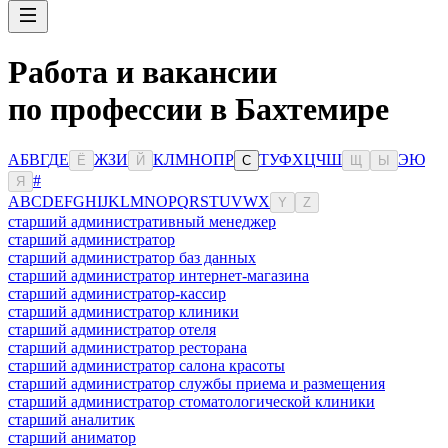
Работа и вакансии
по профессии в Бахтемире
А
Б
В
Г
Д
Е
Ж
З
И
К
Л
М
Н
О
П
Р
Т
У
Ф
Х
Ц
Ч
Ш
Э
Ю
Ё
Й
С
Щ
Ы
#
Я
A
B
C
D
E
F
G
H
I
J
K
L
M
N
O
P
Q
R
S
T
U
V
W
X
Y
Z
старший административный менеджер
старший администратор
старший администратор баз данных
старший администратор интернет-магазина
старший администратор-кассир
старший администратор клиники
старший администратор отеля
старший администратор ресторана
старший администратор салона красоты
старший администратор службы приема и размещения
старший администратор стоматологической клиники
старший аналитик
старший аниматор