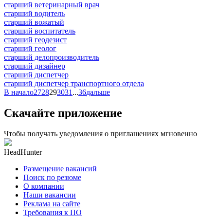
старший ветеринарный врач
старший водитель
старший вожатый
старший воспитатель
старший геодезист
старший геолог
старший делопроизводитель
старший дизайнер
старший диспетчер
старший диспетчер транспортного отдела
В начало
27
28
29
30
31
...
36
дальше
Скачайте приложение
Чтобы получать уведомления о приглашениях мгновенно
HeadHunter
Размещение вакансий
Поиск по резюме
О компании
Наши вакансии
Реклама на сайте
Требования к ПО