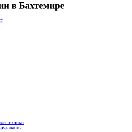
ии в Бахтемире
#
ной техники
орудования