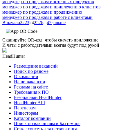
менеджер по продажам ипотечных продуктов
менеджер по продажам и привлечению клиентов
менеджер по продажам и продвижению
менеджер по продажам и работе с клиентами
В начало
22
23
24
25
26
...
47
дальше
Сканируйте QR-код, чтобы скачать приложение
И чаты с работодателями всегда будут под рукой
HeadHunter
Размещение вакансий
Поиск по резюме
О компании
Наши вакансии
Реклама на сайте
Требования к ПО
Безопасный HeadHunter
HeadHunter API
Партнерам
Инвесторам
Каталог компаний
Поиск по вакансиям в Бахтемире
Сетка: соцсеть для нетворкинга