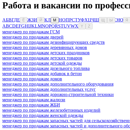
Работа и вакансии по професс
А
Б
В
Г
Д
Е
Ж
З
И
К
Л
Н
О
П
Р
С
Т
У
Ф
Х
Ц
Ч
Ш
Э
Ю
Ё
Й
М
Щ
Ы
Я
A
B
C
D
E
F
G
H
I
J
K
L
M
N
O
P
Q
R
S
T
U
V
W
X
Y
Z
менеджер по продажам ГСМ
менеджер по продажам дверей
менеджер по продажам дезинфицирующих средств
менеджер по продажам деревянных домов
менеджер по продажам детских праздников
менеджер по продажам детских товаров
менеджер по продажам детской одежды
менеджер по продажам дизельного топлива
менеджер по продажам добавок в бетон
менеджер по продажам домов
менеджер по продажам дополнительного оборудования
менеджер по продажам дополнительных услуг
менеджер по продажам дорожно-строительной техники
менеджер по продажам жалюзи
менеджер по продажам ЖБИ
менеджер по продажам железобетонных изделий
менеджер по продажам женской одежды
менеджер по продажам запасных частей для сельскохозяйствен
менеджер по продажам запасных частей и дополнительного об