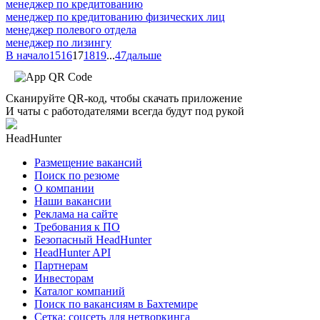
менеджер по кредитованию
менеджер по кредитованию физических лиц
менеджер полевого отдела
менеджер по лизингу
В начало
15
16
17
18
19
...
47
дальше
Сканируйте QR-код, чтобы скачать приложение
И чаты с работодателями всегда будут под рукой
HeadHunter
Размещение вакансий
Поиск по резюме
О компании
Наши вакансии
Реклама на сайте
Требования к ПО
Безопасный HeadHunter
HeadHunter API
Партнерам
Инвесторам
Каталог компаний
Поиск по вакансиям в Бахтемире
Сетка: соцсеть для нетворкинга