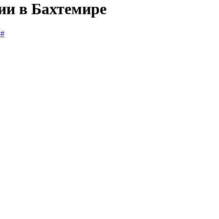
ии в Бахтемире
#