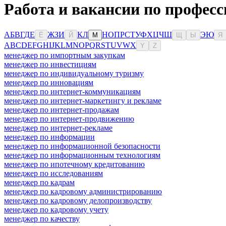
Работа и вакансии по професс
А
Б
В
Г
Д
Е
Ж
З
И
К
Л
Н
О
П
Р
С
Т
У
Ф
Х
Ц
Ч
Ш
Э
Ю
Ё
Й
М
Щ
Ы
Я
A
B
C
D
E
F
G
H
I
J
K
L
M
N
O
P
Q
R
S
T
U
V
W
X
Y
Z
менеджер по импортным закупкам
менеджер по инвестициям
менеджер по индивидуальному туризму
менеджер по инновациям
менеджер по интернет-коммуникациям
менеджер по интернет-маркетингу и рекламе
менеджер по интернет-продажам
менеджер по интернет-продвижению
менеджер по интернет-рекламе
менеджер по информации
менеджер по информационной безопасности
менеджер по информационным технологиям
менеджер по ипотечному кредитованию
менеджер по исследованиям
менеджер по кадрам
менеджер по кадровому администрированию
менеджер по кадровому делопроизводству
менеджер по кадровому учету
менеджер по качеству