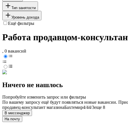
Тип занятости
Уровень дохода
Ещё фильтры
Работа продавцом-консультан
, 0 вакансий
Ничего не нашлось
Попробуйте изменить запрос или фильтры
По вашему запросу ещё будут появляться новые вакансии. При
продавец-консультант магазина
Бахтемир
4/4
4/3
еще 8
В мессенджер
На почту