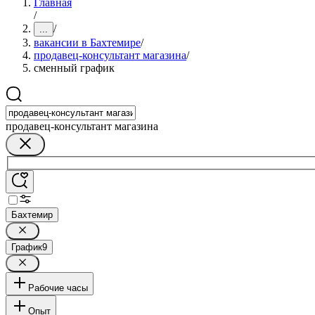
Главная
/
/
...
вакансии в Бахтемире
/
продавец-консультант магазина
/
сменный график
продавец-консультант магазина
Бахтемир
График
9
Рабочие часы
Опыт