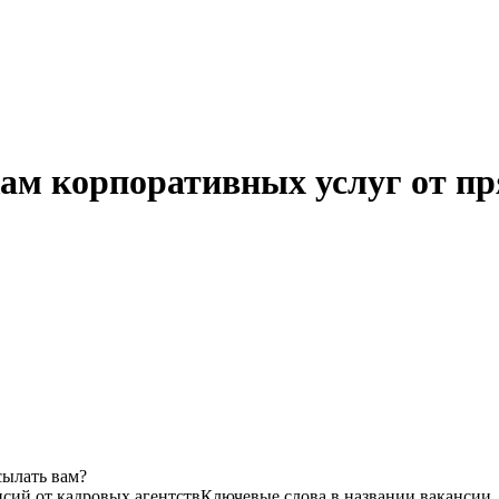
ам корпоративных услуг от пр
сылать вам?
нсий от кадровых агентств
Ключевые слова в названии вакансии,