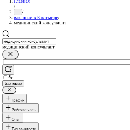
Главная
/
/
...
вакансии в Бахтемире
/
медицинский консультант
медицинский консультант
Бахтемир
График
Рабочие часы
Опыт
Тип занятости