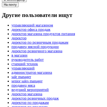
На почту
Другие пользователи ищут
управляющий магазином
директор офиса продаж
директор магазина продуктов питания
директор
директор по розничным продажам
продавец мясной продукции
директор розничного магазина
в магазин
руководитель работ
старший техник
управляющий
администратор магазина
sale manager
senior sales manager
продавец мяса
ведущий мероприятий
директор магазина
директор розничных продаж
директор по продажам
директор по продукту