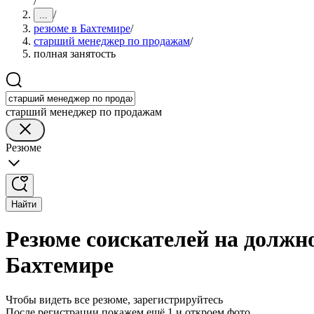
/
/
...
резюме в Бахтемире
/
старший менеджер по продажам
/
полная занятость
старший менеджер по продажам
Резюме
Найти
Резюме соискателей на должн
Бахтемире
Чтобы видеть все резюме, зарегистрируйтесь
После регистрации покажем ещё 1 и откроем фото