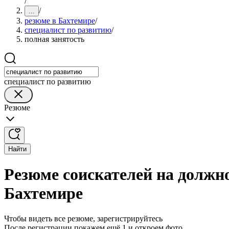
/
/
...
резюме в Бахтемире
/
специалист по развитию
/
полная занятость
специалист по развитию
Резюме
Найти
Резюме соискателей на должно
Бахтемире
Чтобы видеть все резюме, зарегистрируйтесь
После регистрации покажем ещё 1 и откроем фото