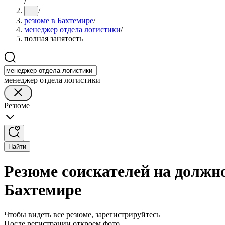
/
/
...
резюме в Бахтемире
/
менеджер отдела логистики
/
полная занятость
менеджер отдела логистики
Резюме
Найти
Резюме соискателей на должно
Бахтемире
Чтобы видеть все резюме, зарегистрируйтесь
После регистрации откроем фото