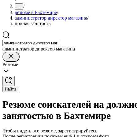
/
/
...
резюме в Бахтемире
/
администратор директор магазина
/
полная занятость
администратор директор магазина
Резюме
Найти
Резюме соискателей на должн
занятостью в Бахтемире
Чтобы видеть все резюме, зарегистрируйтесь
После регистрации покажем ещё 1 и откроем фото