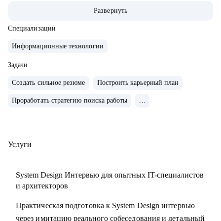
• 200+ часов аудита B2B: реальная практика и понимание
Развернуть
работающих решений.
• 400+ собеседований проведенных для того, чтобы
Специализации
собрать команды, которые действительно работают
Информационные технологии
С чем помогу:
Задачи
• Карьерные цели в ИТ-архитектуре
Создать сильное резюме
Построить карьерный план
• Резюме и подготовка к собеседованиям
Проработать стратегию поиска работы
...
• Навыки проектирования архитектуры
• Связь технологий и бизнес-ценности
• Лидерство и коммуникации
• Обратная связь и мотивация
Услуги
• Внедрение архитектурной функции
• ИТ-ландшафт и дорожная карта
System Design Интервью для опытных IT-специалистов
• ИТ-трансформация
и архитекторов
Практическая подготовка к System Design интервью
Кому могу помочь:
через имитацию реального собеседования и детальный
• Техлидам/тимлидам: развитие в ИТ-архитектуре,