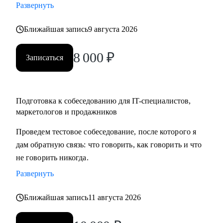
Развернуть
карьеры, если текущая уже не драйвит
• Как перейти в направление project менеджмента, строить
Ближайшая запись
9 августа 2026
свой карьерный трек
8 000
₽
Записаться
Кому могу помочь:
• Специалистам в сфере маркетинга, IT, продаж
Подготовка к собеседованию для IT-специалистов,
маркетологов и продажников
Проведем тестовое собеседование, после которого я
дам обратную связь: что говорить, как говорить и что
не говорить никогда.
Развернуть
Ближайшая запись
11 августа 2026