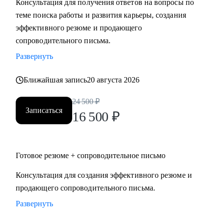
Консультация для получения ответов на вопросы по
теме поиска работы и развития карьеры, создания
Кому могу помочь:
эффективного резюме и продающего
Специалистам и руководителям из следующих сфер:
сопроводительного письма.
• hr
Развернуть
• карьерного консультирования
• продаж
Ближайшая запись
20 августа 2026
• проектного менеджмента
• маркетинга
24 500
₽
Записаться
• аналитики
16 500
₽
• финансов
• закупок
• логистики
Готовое резюме + сопроводительное письмо
• АХО и пр.
Консультация для создания эффективного резюме и
продающего сопроводительного письма.
Я помогу вам, даже если вы:
• несколько лет не работали;
Развернуть
• совсем без опыта работы;