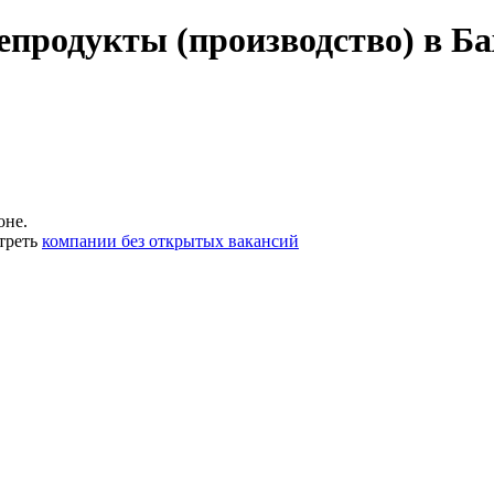
епродукты (производство) в Б
оне.
треть
компании без открытых вакансий