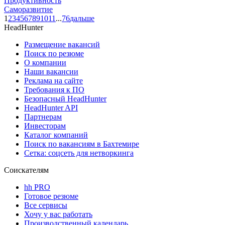
Продуктивность
Саморазвитие
1
2
3
4
5
6
7
8
9
10
11
...
76
дальше
HeadHunter
Размещение вакансий
Поиск по резюме
О компании
Наши вакансии
Реклама на сайте
Требования к ПО
Безопасный HeadHunter
HeadHunter API
Партнерам
Инвесторам
Каталог компаний
Поиск по вакансиям в Бахтемире
Сетка: соцсеть для нетворкинга
Соискателям
hh PRO
Готовое резюме
Все сервисы
Хочу у вас работать
Производственный календарь