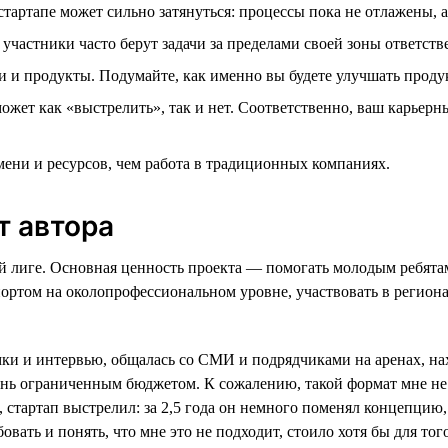
стартапе может сильно затянуться: процессы пока не отлажены, 
 участники часто берут задачи за пределами своей зоны ответств
 и продукты. Подумайте, как именно вы будете улучшать продук
ожет как «выстрелить», так и нет. Соответственно, ваш карьерн
ени и ресурсов, чем работа в традиционных компаниях.
т автора
й лиге. Основная ценность проекта — помогать молодым ребятам 
ортом на околопрофессиональном уровне, участвовать в региона
мки и интервью, общалась со СМИ и подрядчиками на аренах, нах
ень ограниченным бюджетом. К сожалению, такой формат мне не п
, стартап выстрелил: за 2,5 года он немного поменял концепцию
вать и понять, что мне это не подходит, стоило хотя бы для того