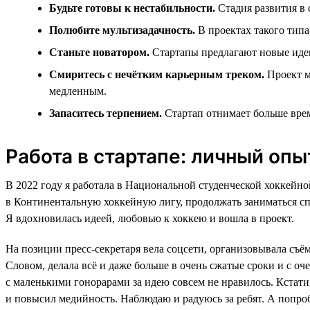
Будьте готовы к нестабильности.
Стадия развития в 
Полюбите мультизадачность.
В проектах такого типа
Станьте новатором.
Стартапы предлагают новые идеи
Смиритесь с нечётким карьерным треком.
Проект м
медленным.
Запаситесь терпением.
Стартап отнимает больше врем
Работа в стартапе: личный опы
В 2022 году я работала в Национальной студенческой хоккейно
в Континентальную хоккейную лигу, продолжать заниматься сп
Я вдохновилась идеей, любовью к хоккею и вошла в проект.
На позиции пресс-секретаря вела соцсети, организовывала съё
Словом, делала всё и даже больше в очень сжатые сроки и с оч
с маленькими гонорарами за идею совсем не нравилось. Кстати
и повысил медийность. Наблюдаю и радуюсь за ребят. А попробо