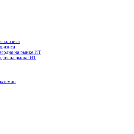
кризиса
годня на рынке ИТ
ахтемир