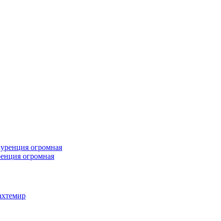
ренция огромная
ахтемир