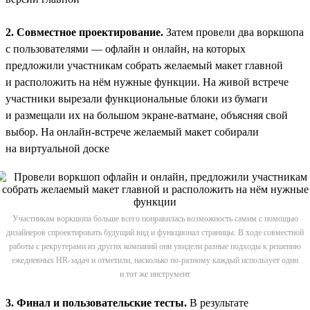
2. Совместное проектирование.
Затем провели два воркшопа
с пользователями — офлайн и онлайн, на которых
предложили участникам собрать желаемый макет главной
и расположить на нём нужные функции. На живой встрече
участники вырезали функциональные блоки из бумаги
и размещали их на большом экране-ватмане, объясняя свой
выбор. На онлайн-встрече желаемый макет собирали
на виртуальной доске
Участникам воркшопа больше всего понравилась возможность самим с помощью
дизайнеров спроектировать будущий вид и функционал страницы. В ходе совместной
работы с рекрутерами из других компаний они увидели разные подходы к решению
ежедневных HR-задач и отметили, насколько по-разному каждый использует один
и тот же инструмент
3. Финал и пользовательские тесты.
В результате