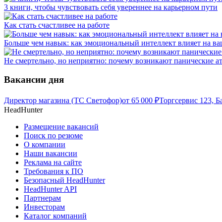
3 книги, чтобы чувствовать себя увереннее на карьерном пути
Как стать счастливее на работе
Больше чем навык: как эмоциональный интеллект влияет на ва
Не смертельно, но неприятно: почему возникают панические ат
Вакансии дня
Директор магазина (ТС Светофор)
от
65 000
₽
Торгсервис 123, Б
HeadHunter
Размещение вакансий
Поиск по резюме
О компании
Наши вакансии
Реклама на сайте
Требования к ПО
Безопасный HeadHunter
HeadHunter API
Партнерам
Инвесторам
Каталог компаний