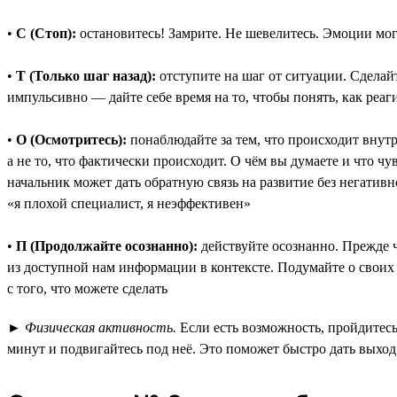
•
С (Стоп):
остановитесь! Замрите. Не шевелитесь. Эмоции могу
•
Т (Только шаг назад):
отступите на шаг от ситуации. Сделай
импульсивно — дайте себе время на то, чтобы понять, как реаг
•
О (Осмотритесь):
понаблюдайте за тем, что происходит внут
а не то, что фактически происходит. О чём вы думаете и что 
начальник может дать обратную связь на развитие без негативн
«я плохой специалист, я неэффективен»
•
П (Продолжайте осознанно):
действуйте осознанно. Прежде ч
из доступной нам информации в контексте. Подумайте о своих 
с того, что можете сделать
►
Физическая активность.
Если есть возможность, пройдитесь
минут и подвигайтесь под неё. Это поможет быстро дать выхо