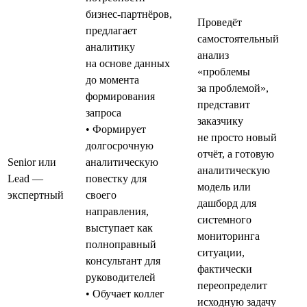
бизнес-партнёров,
Проведёт
предлагает
самостоятельный
аналитику
анализ
на основе данных
«проблемы
до момента
за проблемой»,
формирования
представит
запроса
заказчику
• Формирует
не просто новый
долгосрочную
отчёт, а готовую
Senior или
аналитическую
аналитическую
Lead —
повестку для
модель или
экспертный
своего
дашборд для
направления,
системного
выступает как
мониторинга
полноправный
ситуации,
консультант для
фактически
руководителей
переопределит
• Обучает коллег
исходную задачу