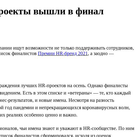
проекты вышли в финал
мпании ищут возможности не только поддерживать сотрудников,
список финалистов
Премии HR-бренд 2021
, а заодно —
граждения лучших HR-проектов на осень. Однако финалисты
видением. Есть в этом списке и «ветераны» — те, кто каждый
с-результатов, и новые имена. Несмотря на разность
орой год пандемии и непрекращающихся коронавирусных волн,
их реалиях особенно ценно и важно.
ионалов, чьи имена знают и уважают в HR-сообществе. По ним
 список финалистов сформировался, исходя из оценок