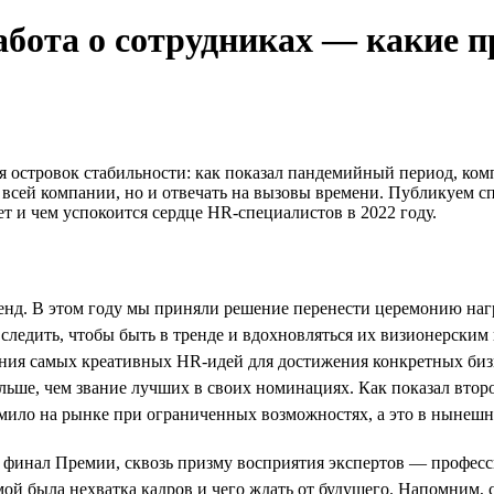
абота о сотрудниках — какие 
я островок стабильности: как показал пандемийный период, ко
всей компании, но и отвечать на вызовы времени. Публикуем 
ет и чем успокоится сердце HR-специалистов в 2022 году.
енд. В этом году мы приняли решение перенести церемонию на
ледить, чтобы быть в тренде и вдохновляться их визионерским 
ия самых креативных HR-идей для достижения конкретных бизне
 больше, чем звание лучших в своих номинациях. Как показал вт
рмило на рынке при ограниченных возможностях, а это в нынешн
 финал Премии, сквозь призму восприятия экспертов — професс
мой была нехватка кадров и чего ждать от будущего. Напомним,