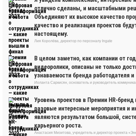
отлично сделаны, и масштабными реш
Объединяют их высокое качество прор
качество и реализация проектов буду
настоящему.
Лия Королёва, директор по персоналу Ingate
В целом заметно, как компании от год
видеоролики, описаны не только дост
узнаваемости бренда работодателя и 
Иоланта Саркисян, основатель и руководитель коммуника
Уровень проектов в Премии HR-бренд 
разовые интересные мероприятия и ин
являются результатом большой, сист
карьерного роста.
Анастасия Мизитова, учредитель и директор проекта «Э