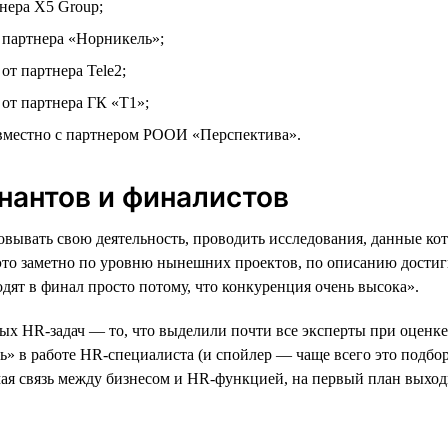
нера X5 Group;
партнера «Норникель»;
т партнера Tele2;
от партнера ГК «Т1»;
местно с партнером РООИ «Перспектива».
нантов и финалистов
вывать свою деятельность, проводить исследования, данные ко
это заметно по уровню нынешних проектов, по описанию достиг
ят в финал просто потому, что конкуренция очень высока».
HR-задач — то, что выделили почти все эксперты при оценке п
» в работе HR-специалиста (и спойлер — чаще всего это подбор
мая связь между бизнесом и HR-функцией, на первый план выход