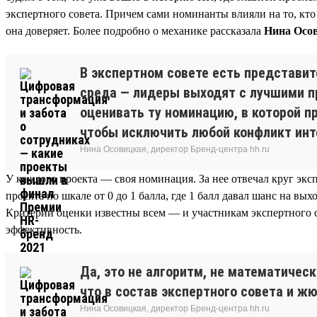
экспертного совета. Причем сами номинанты влияли на то, кто
она доверяет. Более подробно о механике рассказала
Нина Осов
В экспертном совете есть представи
среда — лидеры выходят с лучшими пр
оценивать ту номинацию, в которой 
чтобы исключить любой конфликт инт
Нина Осовицкая, директор Бренд-центра hh.ru
У каждого проекта — своя номинация. За нее отвечал круг экс
проекта по шкале от 0 до 1 балла, где 1 балл давал шанс на вых
Критерии оценки известны всем — и участникам экспертного с
эффективность.
Да, это не алгоритм, не математическ
что в состав экспертного совета и 
Нина Осовицкая, директор Бренд-центра hh.ru