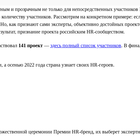
ным и прозрачным не только для непосредственных участников Пр
количеству участников. Рассмотрим на конкретном примере: ес
 Но, как признают сами эксперты, объективно достойных проекто
зультат, признание проекта российским HR-сообществом.
аствовал
141 проект
—
здесь полный список участников
. В фин
а осенью 2022 года страна узнает своих HR-героев.
ржественной церемонии Премии HR-бренд, их выберет экспертн