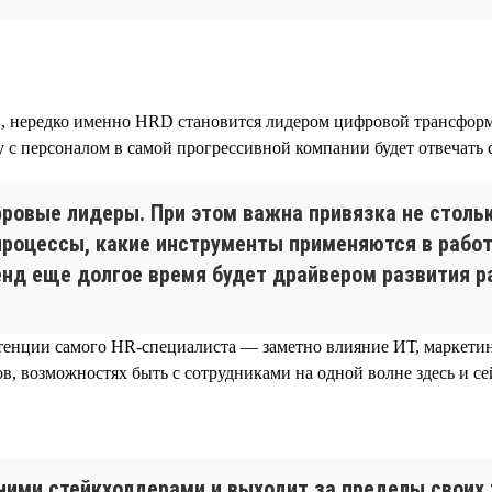
, нередко именно HRD становится лидером цифровой трансформ
ту с персоналом в самой прогрессивной компании будет отвечать
ровые лидеры. При этом важна привязка не стольк
процессы, какие инструменты применяются в работ
нд еще долгое время будет драйвером развития р
тенции самого HR-специалиста — заметно влияние ИТ, маркетин
 возможностях быть с сотрудниками на одной волне здесь и сейч
ними стейкхолдерами и выходит за пределы своих