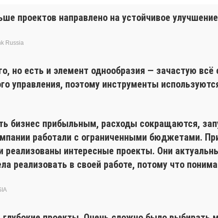
ьше проектов направлено на устойчивое улучшени
nk Russia
го, но есть и элемент однообразия — зачастую всё
ого управления, поэтому инструменты используютс
ть бизнес прибыльным, расходы сокращаются, зап
омпании работали с ограниченными бюджетами. При
и реализованы интересные проекты. Они актуальны
тела реализовать в своей работе, потому что пони
SIA
и глубокие проекты. Очень сложно было выбирать