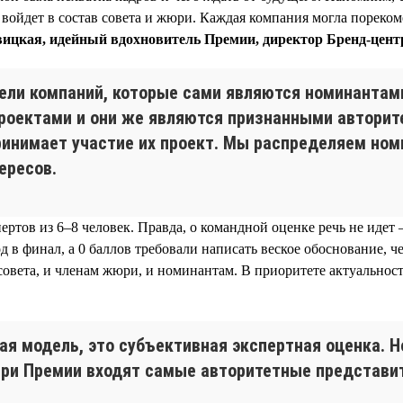
 войдет в состав совета и жюри. Каждая компания могла пореком
ицкая, идейный вдохновитель Премии, директор Бренд-центр
тели компаний, которые сами являются номинантам
оектами и они же являются признанными авторитет
принимает участие их проект. Мы распределяем но
ересов.
пертов из 6–8 человек. Правда, о командной оценке речь не иде
од в финал, а 0 баллов требовали написать веское обоснование, ч
овета, и членам жюри, и номинантам. В приоритете актуальност
ая модель, это субъективная экспертная оценка. Н
жюри Премии входят самые авторитетные представи