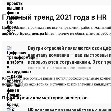
Главный тренд 2021 года в HR
Цифровизация проникает во все направления работы компаний
директор Бренд-центра hh.ru
, причем не обязательно за рабо
Внутри отраслей появляются свои циф
капиталу компании — как выстроены 
используются сотрудниками. Этот тре
Нина Осовицкая, директор Бренд-центра hh.ru
Кроме того, всё больше размываются профессиональные компе
новых целевых аудиториях, источниках привлечения кандидатов,
Прямая речь: комментарии экспертов
HR усиливает взаимодействие с внеш