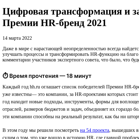
Цифровая трансформация и з
Премии HR-бренд 2021
14 марта 2022
Даже в мире с нарастающей неопределенностью всегда найдетс
улучшать процессы и трансформировать HR-функцию на благо 
комментарии участников экспертного совета, что было, что буд
⏱ Время прочтения — 18 минут
Каждый год hh.ru оглашает список победителей Премии HR-бр
уже известны— это компании, за HR-проектами которых стоит с
год находит новые подходы, инструменты, формы для воплощен
отраслей, размеров бюджетов и задач, объединяет их гораздо
эти компании способны на реальный результат, как бы ни што
В этом году мы решили посмотреть
на 54 проекта
, вышедших в
судим о том, что уже вошло в историю HR, где главной пробле