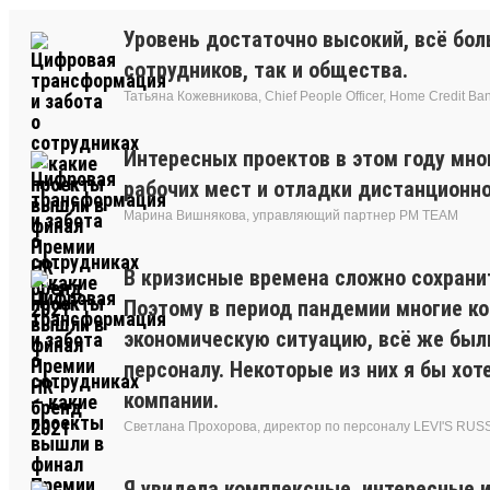
Уровень достаточно высокий, всё бол
сотрудников, так и общества.
Татьяна Кожевникова, Chief People Officer, Home Credit Ba
Интересных проектов в этом году мно
рабочих мест и отладки дистанционн
Марина Вишнякова, управляющий партнер РМ ТЕАМ
В кризисные времена сложно сохрани
Поэтому в период пандемии многие к
экономическую ситуацию, всё же был
персоналу. Некоторые из них я бы хо
компании.
Светлана Прохорова, директор по персоналу LEVI'S RUS
Я увидела комплексные, интересные 